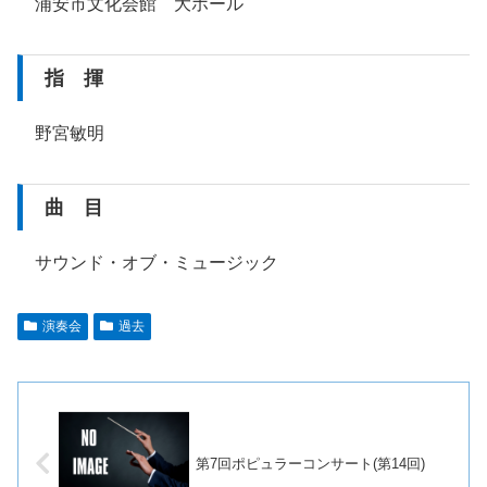
浦安市文化会館 大ホール
指 揮
野宮敏明
曲 目
サウンド・オブ・ミュージック
演奏会
過去
第7回ポピュラーコンサート(第14回)